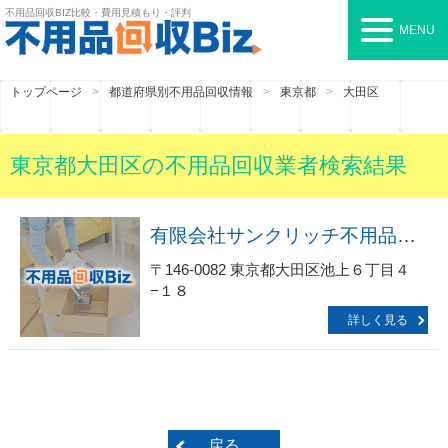
不用品回収BIZ
比較・費用見積もり・評判
MENU
トップページ
都道府県別不用品回収情報
東京都
大田区
東京都大田区の不用品回収業者検索結果
有限会社サンクリッチ不用品回収部
〒146-0082 東京都大田区池上６丁目４
−１８
詳しく見る
戻る