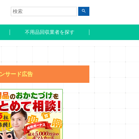
search
不用品回収業者を探す
ンサード広告