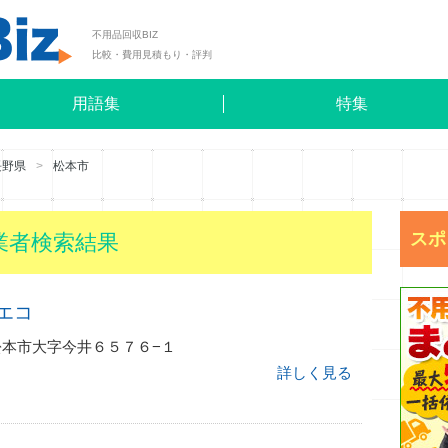
不用品回収BIZ
比較・費用見積もり・評判
用語集
特集
長野県
松本市
スポ
業者検索結果
エコ
野県松本市大字今井６５７６−１
詳しく見る