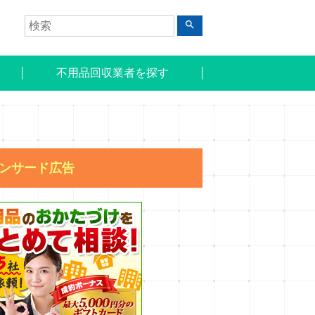
search
不用品回収業者を探す
ンサード広告