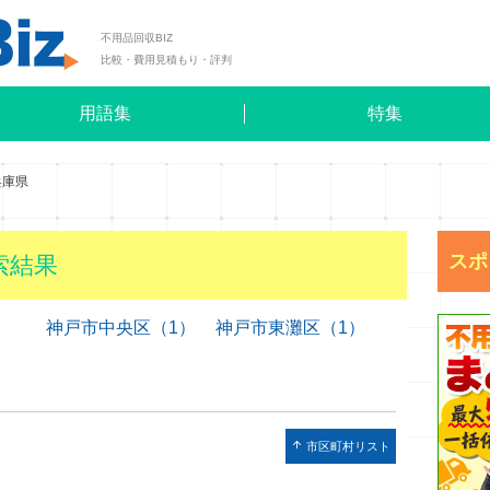
不用品回収BIZ
比較・費用見積もり・評判
用語集
特集
兵庫県
スポ
索結果
神戸市中央区（1）
神戸市東灘区（1）
arrow_upward
市区町村リスト