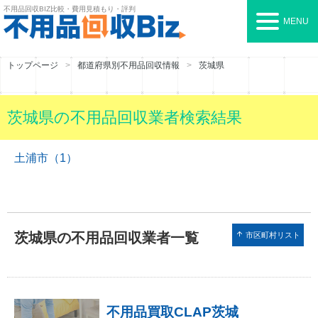
不用品回収BIZ
比較・費用見積もり・評判
MENU
トップページ
都道府県別不用品回収情報
茨城県
茨城県の不用品回収業者検索結果
土浦市（1）
茨城県の不用品回収業者一覧
arrow_upward
市区町村リスト
不用品買取CLAP茨城