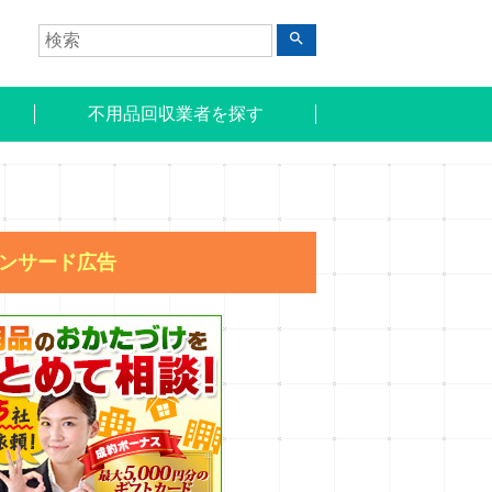
search
不用品回収業者を探す
ンサード広告