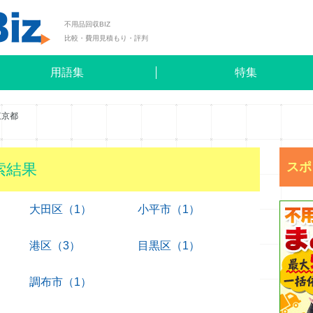
不用品回収BIZ
比較・費用見積もり・評判
用語集
特集
東京都
スポ
索結果
大田区（1）
小平市（1）
港区（3）
目黒区（1）
調布市（1）