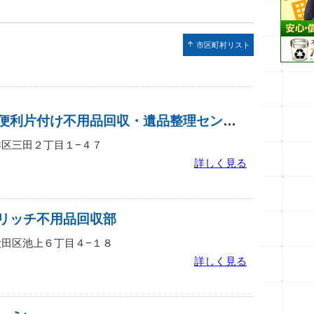
arrow_upward
市区町村リスト
エコリサイクル便利片付け不用品回収・遺品整理センター 三田受付センター
京都港区三田２丁目１−４７
詳しく見る
リッチ不用品回収部
京都大田区池上６丁目４−１８
詳しく見る