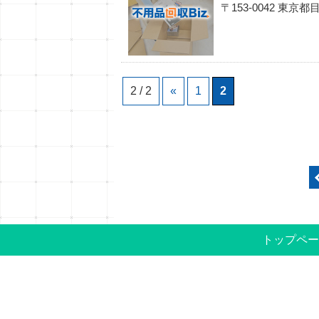
〒153-0042 東
2 / 2
«
1
2
トップペー