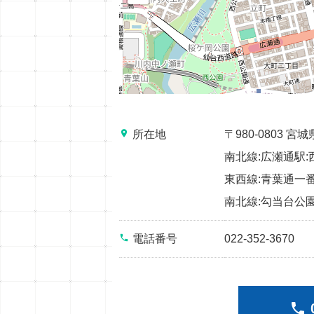
place
所在地
〒980-0803 
南北線:広瀬通駅:
東西線:青葉通一番
南北線:勾当台公園
phone
電話番号
022-352-3670
phone