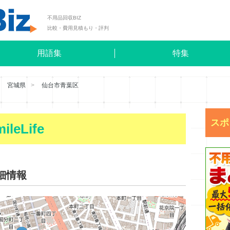
不用品回収BIZ
比較・費用見積もり・評判
用語集
特集
宮城県
仙台市青葉区
スポ
eLife
詳細情報