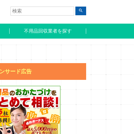
search
不用品回収業者を探す
ンサード広告