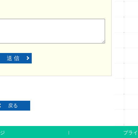
送 信
戻る
ジ
プライ