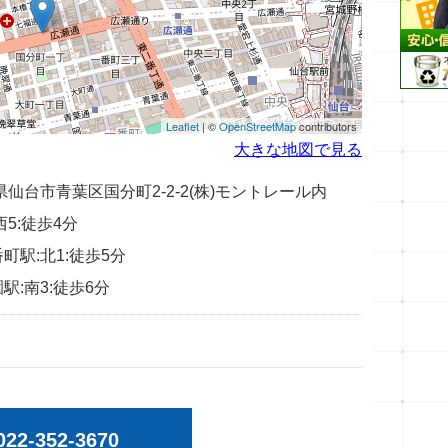
Leaflet
| ©
OpenStreetMap
contributors
大きな地図で見る
宮城県仙台市青葉区国分町2-2-2(株)モントレール内
西5:徒歩4分
町駅:北1:徒歩5分
駅:南3:徒歩6分
022-352-3670