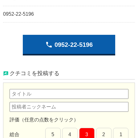
0952-22-5196
phone
0952-22-5196
クチコミを投稿する
評価（任意の点数をクリック）
総合
5
4
3
2
1