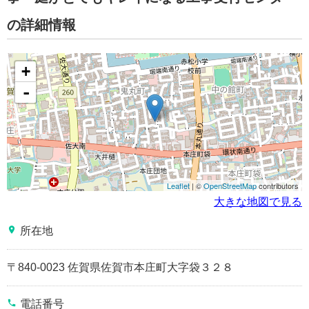
の詳細情報
+
-
Leaflet
| ©
OpenStreetMap
contributors
大きな地図で見る
place
所在地
〒840-0023 佐賀県佐賀市本庄町大字袋３２８
phone
電話番号