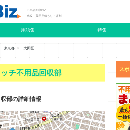
不用品回収BIZ
比較・費用見積もり・評判
用語集
特集
東京都
大田区
スポ
リッチ不用品回収部
回収部の詳細情報