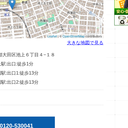
Leaflet
| ©
OpenStreetMap
contributors
大きな地図で見る
 東京都大田区池上６丁目４−１８
駅:出口:徒歩1分
駅:出口1:徒歩13分
駅:出口2:徒歩13分
0120-530041