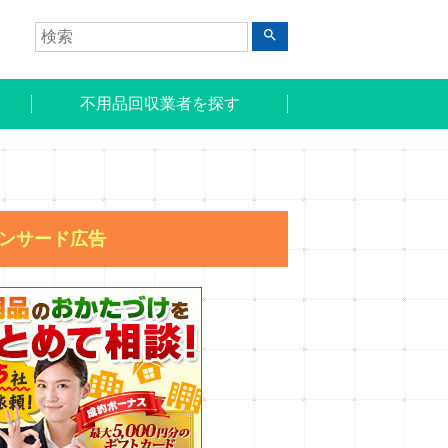
search
不用品回収業者を探す
ンサード広告