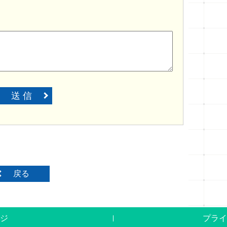
送 信
戻る
ジ
プライ