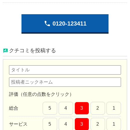
phone
0120-123411
クチコミを投稿する
評価（任意の点数をクリック）
総合
5
4
3
2
1
サービス
5
4
3
2
1