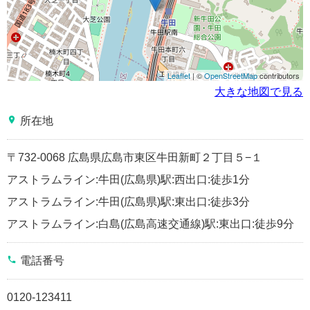
Leaflet
| ©
OpenStreetMap
contributors
大きな地図で見る
place
所在地
〒732-0068 広島県広島市東区牛田新町２丁目５−１
アストラムライン:牛田(広島県)駅:西出口:徒歩1分
アストラムライン:牛田(広島県)駅:東出口:徒歩3分
アストラムライン:白島(広島高速交通線)駅:東出口:徒歩9分
phone
電話番号
0120-123411