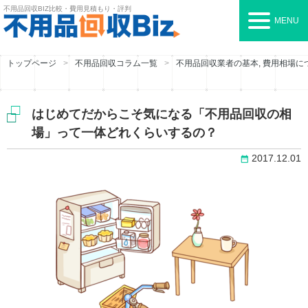
不用品回収BIZ
比較・費用見積もり・評判
MENU
トップページ
不用品回収コラム一覧
不用品回収業者の基本
,
費用相場に
はじめてだからこそ気になる「不用品回収の相
場」って一体どれくらいするの？
2017.12.01